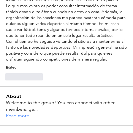
Lo que más valoro es poder consultar información de forma 
rápida desde el teléfono cuando no estoy en casa. Además, la 
organización de las secciones me parece bastante cómoda para 
quienes siguen varios deportes al mismo tiempo. En mi caso 
suelo ver fútbol, tenis y algunos torneos internacionales, por lo 
que tener todo reunido en un solo lugar resulta práctico.
Con el tiempo he seguido visitando el sitio para mantenerme al 
tanto de las novedades deportivas. Mi impresión general ha sido 
positiva y considero que puede resultar útil para quienes 
disfrutan siguiendo competiciones de manera regular.
Edited
Like
Reply
About
Welcome to the group! You can connect with other
members, ge
...
Read more