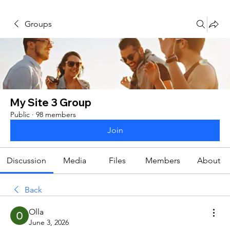
Groups
My Site 3 Group
Public
·
98 members
Join
Discussion
Media
Files
Members
About
Back
Olla
June 3, 2026