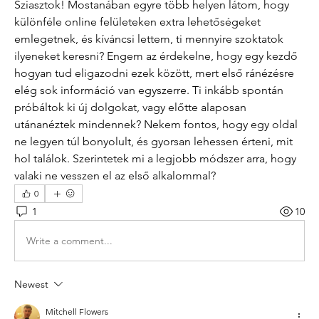
Sziasztok! Mostanában egyre több helyen látom, hogy 
különféle online felületeken extra lehetőségeket 
emlegetnek, és kíváncsi lettem, ti mennyire szoktatok 
ilyeneket keresni? Engem az érdekelne, hogy egy kezdő 
hogyan tud eligazodni ezek között, mert első ránézésre 
elég sok információ van egyszerre. Ti inkább spontán 
próbáltok ki új dolgokat, vagy előtte alaposan 
utánanéztek mindennek? Nekem fontos, hogy egy oldal 
ne legyen túl bonyolult, és gyorsan lehessen érteni, mit 
hol találok. Szerintetek mi a legjobb módszer arra, hogy 
valaki ne vesszen el az első alkalommal?
0
1
10
Write a comment...
Newest
Mitchell Flowers