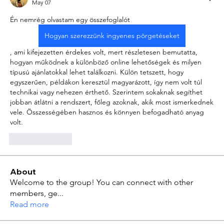
May 07
Én nemrég olvastam egy összefoglalót  
Hogyan szerezzünk ingyenes pörgetéseket
, ami kifejezetten érdekes volt, mert részletesen bemutatta, 
hogyan működnek a különböző online lehetőségek és milyen 
típusú ajánlatokkal lehet találkozni. Külön tetszett, hogy 
egyszerűen, példákon keresztül magyarázott, így nem volt túl 
technikai vagy nehezen érthető. Szerintem sokaknak segíthet 
jobban átlátni a rendszert, főleg azoknak, akik most ismerkednek 
vele. Összességében hasznos és könnyen befogadható anyag 
volt.
Like
Reply
About
Welcome to the group! You can connect with other
members, ge
...
Read more